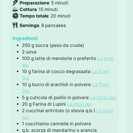
m
Preparazione
5
minuti
m
i
Cottura
15
minuti
i
n
m
Tempo totale
20
minuti
n
u
i
Servings
8
pancakes
u
t
n
t
i
u
Ingredienti
i
t
250
g
zucca (peso da cruda)
i
2
uova
100
g
latte di mandorle o preferito
Lo trovi
qui
10
g
farina di cocco degrassata
La Trovi
Qui
10
g
burro di arachidi in polvere
Lo Trovi
Qui
5
g
cuticola di psillio in polvere
La Trovi Qui
20
g
Farina di Lupini
La trovi qui
2
cucchiai
eritritolo (o stevia q.b.)
Lo trovi
qui
1
cucchiaino
cannella in polvere
q.b.
scorza di mandarino o arancia