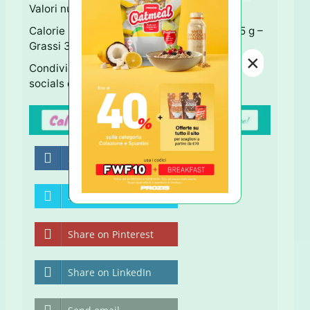
Valori nutrizionali per una fetta:
Calorie 95 – Carboidrati 10 g – Proteine 5,5 g –
Grassi 3,5 g
×
Condividi questa Ricetta usando i tastini
socials qui sotto ↓ Grazie!
Share on Facebook
Share on Twitter
Share on Pinterest
Share on LinkedIn