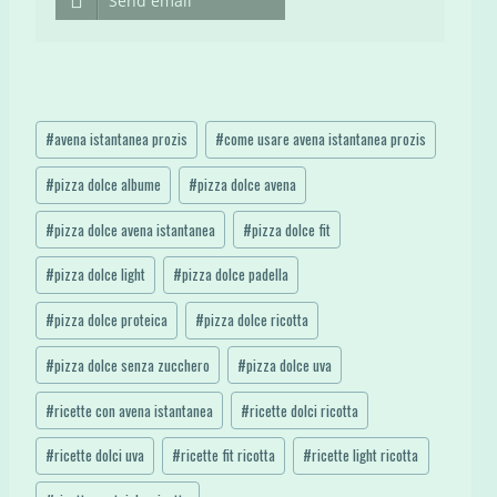
Send email
Tag
#
avena istantanea prozis
#
come usare avena istantanea prozis
articolo:
#
pizza dolce albume
#
pizza dolce avena
#
pizza dolce avena istantanea
#
pizza dolce fit
#
pizza dolce light
#
pizza dolce padella
#
pizza dolce proteica
#
pizza dolce ricotta
#
pizza dolce senza zucchero
#
pizza dolce uva
#
ricette con avena istantanea
#
ricette dolci ricotta
#
ricette dolci uva
#
ricette fit ricotta
#
ricette light ricotta