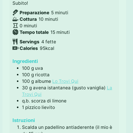
Subito!
m
Preparazione
5
minuti
m
i
Cottura
10
minuti
m
i
n
0
minuti
i
n
u
m
Tempo totale
15
minuti
n
u
t
i
Servings
4
fette
u
t
i
n
Calories
95
kcal
t
i
u
i
t
Ingredienti
i
100
g
uva
100
g
ricotta
100
g
albume
Lo Trovi Qui
30
g
avena istantanea (gusto vaniglia)
La
Trovi Qui
q.b.
scorza di limone
1
pizzico
lievito
Istruzioni
Scalda un padellino antiaderente (il mio è