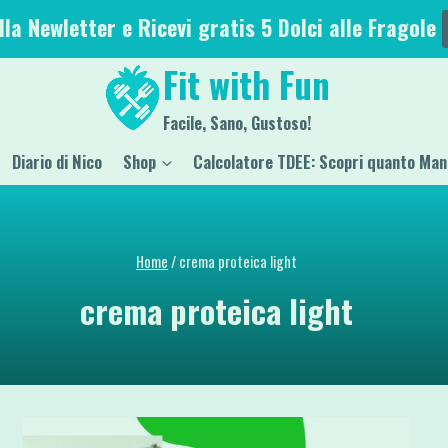
alla Newletter e Ricevi gratis 5 Dolci alle Fragole
Fit with Fun
Facile, Sano, Gustoso!
Diario di Nico
Shop
Calcolatore TDEE: Scopri quanto Man
Home
/
crema proteica light
crema proteica light