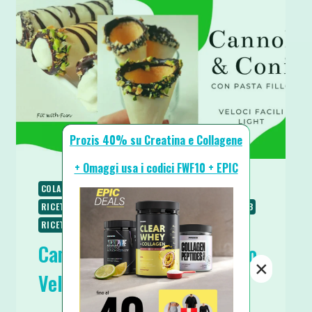
Prozis 40% su Creatina e Collagene
+ Omaggi usa i codici FWF10 + EPIC
COLAZIONE
PIATTI VELOCI
RICETTE
RICETTE BASE
RICETTE DOLCI
RICETTE LOW CARB
RICETTE PROTEICHE
SPUNTINI E SNACKS
Cannoli e Coni di Pasta Fillo
×
Veloci e Light