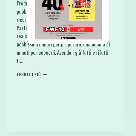
Produco troppo rispetto al tempo che ho per
pubblicare, difatti ecco una ricetta fatta non
ricordo più quanto tempo fa: Cannoli e Coni di
Pasta Fillo Veloci e Light. Facilissimi da
realizzare, lo vedrai nel video. Ti ci vorranno
pochissimi minuti per prepararli, una decina di
minuti per cuocerli. Avendoli già fatti e rifatti
ti…
CANNOLI
LEGGI DI PIÙ
E
CONI
DI
PASTA
FILLO
VELOCI
E
LIGHT