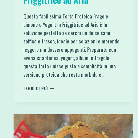
Friggitrice ad Aria
Questa facilissima Torta Proteica Fragole
Limone e Yogurt in Friggitrice ad Aria è la
soluzione perfetta se cerchi un dolce sano,
soffice e fresco, ideale per colazioni e merende
leggere ma davvero appaganti. Preparata con
avena istantanea, yogurt, albumi e fragole,
questa torta unisce gusto e semplicità in una
versione proteica che resta morbida e…
TORTA
LEGGI DI PIÙ
PROTEICA
FRAGOLE
LIMONE
E
YOGURT
IN
FRIGGITRICE