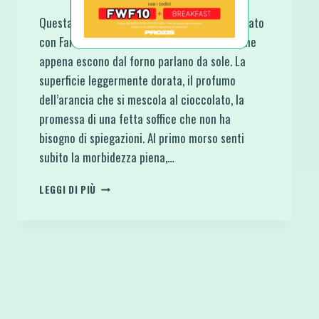
Questa Ciambella Proteica Ricotta e Cioccolato
con Farina di Avena è una di quelle ricette che
appena escono dal forno parlano da sole. La
superficie leggermente dorata, il profumo
dell’arancia che si mescola al cioccolato, la
promessa di una fetta soffice che non ha
bisogno di spiegazioni. Al primo morso senti
subito la morbidezza piena,…
CIAMBELLA
LEGGI DI PIÙ
PROTEICA
RICOTTA
E
CIOCCOLATO
CON
FARINA
DI
AVENA