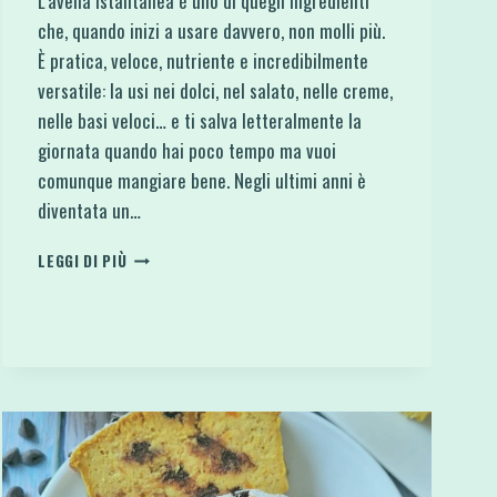
L’avena istantanea è uno di quegli ingredienti
che, quando inizi a usare davvero, non molli più.
È pratica, veloce, nutriente e incredibilmente
versatile: la usi nei dolci, nel salato, nelle creme,
nelle basi veloci… e ti salva letteralmente la
giornata quando hai poco tempo ma vuoi
comunque mangiare bene. Negli ultimi anni è
diventata un…
AVENA
LEGGI DI PIÙ
ISTANTANEA:
COS’È,
COME
USARLA
E
RICETTE
VELOCI
E
PROTEICHE