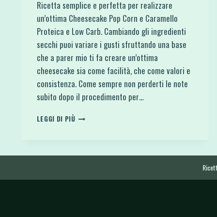
Ricetta semplice e perfetta per realizzare
un’ottima Cheesecake Pop Corn e Caramello
Proteica e Low Carb. Cambiando gli ingredienti
secchi puoi variare i gusti sfruttando una base
che a parer mio ti fa creare un’ottima
cheesecake sia come facilità, che come valori e
consistenza. Come sempre non perderti le note
subito dopo il procedimento per…
CHEESECAKE
LEGGI DI PIÙ
POP
CORN
E
CARAMELLO
PROTEICA
Ricett
E
LOW
CARB