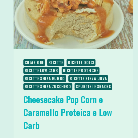
COLAZIONE
RICETTE
RICETTE DOLCI
RICETTE LOW CARB
RICETTE PROTEICHE
RICETTE SENZA BURRO
RICETTE SENZA UOVA
RICETTE SENZA ZUCCHERO
SPUNTINI E SNACKS
Cheesecake Pop Corn e
Caramello Proteica e Low
Carb