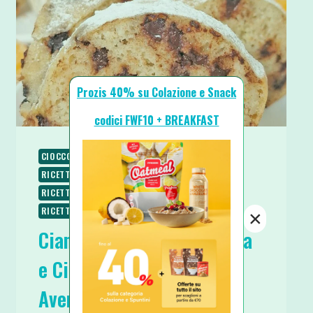
ZUCCHERO
Prozis 40% su Colazione e Snack
codici FWF10 + BREAKFAST
CIOCCOLATO
COLAZIONE
RICETTE
RICETTE DOLCI
RICETTE PROTEICHE
RICETTE SENZA BURRO
RICETTE SENZA GLUTINE
RICETTE SENZA ZUCCHERO
×
Ciambella Proteica Ricotta
e Cioccolato con Farina di
Avena