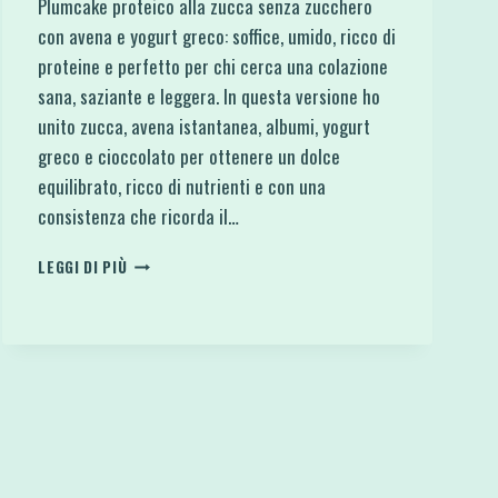
Plumcake proteico alla zucca senza zucchero
con avena e yogurt greco: soffice, umido, ricco di
proteine e perfetto per chi cerca una colazione
sana, saziante e leggera. In questa versione ho
unito zucca, avena istantanea, albumi, yogurt
greco e cioccolato per ottenere un dolce
equilibrato, ricco di nutrienti e con una
consistenza che ricorda il…
PLUMCAKE
LEGGI DI PIÙ
PROTEICO
SENZA
ZUCCHERO
ZUCCA
AVENA
E
YOGURT
GRECO