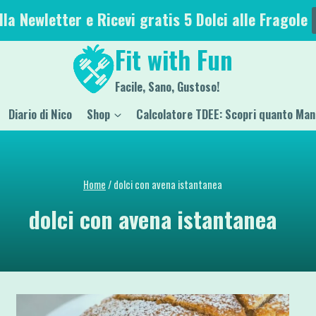
alla Newletter e Ricevi gratis 5 Dolci alle Fragole
Fit with Fun
Facile, Sano, Gustoso!
Diario di Nico
Shop
Calcolatore TDEE: Scopri quanto Man
Home
/
dolci con avena istantanea
dolci con avena istantanea