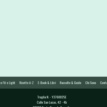
e Fit e Light
Ricette A-Z
E-Book & Libri
Raccolte & Guide
Chi Sono
Conta
Truglia N. - Y3760025E
Calle San Lucas, 42 - 4b