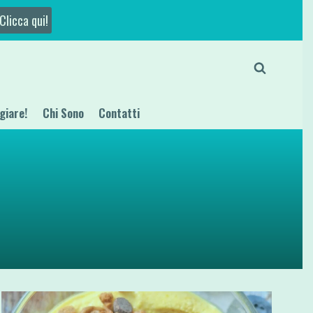
Clicca qui!
giare!
Chi Sono
Contatti