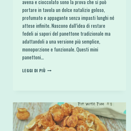
avena e cioccolato sono la prova che si può
portare in tavola un dolce natalizio goloso,
profumato e appagante senza impasti lunghi né
attese infinite. Nascono dall’idea di restare
fedeli ai sapori del panettone tradizionale ma
adattandoli a una versione più semplice,
monoporzione e funzionale. Questi mini
panettoni…
MINI
LEGGI DI PIÙ
PANETTONI
VELOCI
SENZA
LIEVITAZIONE
CON
AVENA
E
CIOCCOLATO