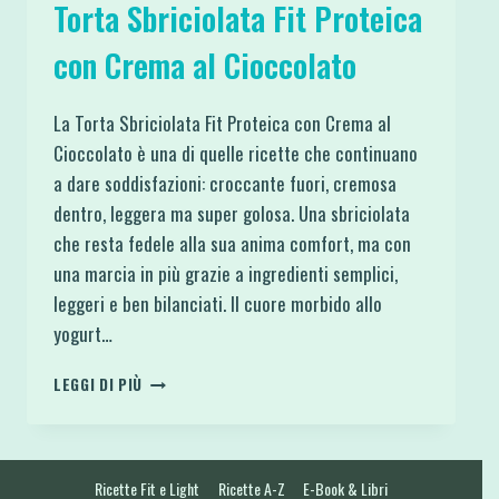
Torta Sbriciolata Fit Proteica
con Crema al Cioccolato
La Torta Sbriciolata Fit Proteica con Crema al
Cioccolato è una di quelle ricette che continuano
a dare soddisfazioni: croccante fuori, cremosa
dentro, leggera ma super golosa. Una sbriciolata
che resta fedele alla sua anima comfort, ma con
una marcia in più grazie a ingredienti semplici,
leggeri e ben bilanciati. Il cuore morbido allo
yogurt…
TORTA
LEGGI DI PIÙ
SBRICIOLATA
FIT
PROTEICA
CON
Ricette Fit e Light
Ricette A-Z
E-Book & Libri
CREMA