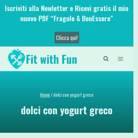
Salta
Iscriviti alla Newletter e Ricevi gratis il mio
al
nuovo PDF “Fragole & BenEssere”
contenuto
Clicca qui!
Fit with Fun
Home
/
dolci con yogurt greco
dolci con yogurt greco