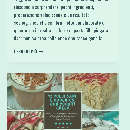
riescono a sorprendere: pochi ingredienti,
preparazione velocissima e un risultato
scenografico che sembra molto più elaborato di
quanto sia in realtà. La base di pasta fillo piegata a
fisarmonica crea delle onde che raccolgono la…
TORTA
LEGGI DI PIÙ
YOGURT
GRECO
E
MIRTILLI
CON
PASTA
FILLO
IN
FRIGGITRICE
AD
ARIA