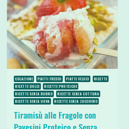
YOGURT
E
CIOCCOLATO
COLAZIONE
PIATTI FREDDI
PIATTI VELOCI
RICETTE
RICETTE DOLCI
RICETTE PROTEICHE
RICETTE SENZA BURRO
RICETTE SENZA COTTURA
RICETTE SENZA UOVA
RICETTE SENZA ZUCCHERO
Tiramisù alle Fragole con
Pavesini Proteico e Senza