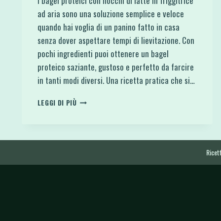
I bagel proteici con fiocchi di latte in friggitrice
ad aria sono una soluzione semplice e veloce
quando hai voglia di un panino fatto in casa
senza dover aspettare tempi di lievitazione. Con
pochi ingredienti puoi ottenere un bagel
proteico saziante, gustoso e perfetto da farcire
in tanti modi diversi. Una ricetta pratica che si…
BAGEL
LEGGI DI PIÙ
PROTEICO
CON
FIOCCHI
DI
LATTE
Ricett
IN
FRIGGITRICE
AD
ARIA