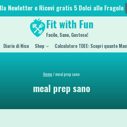
alla Newletter e Ricevi gratis 5 Dolci alle Fragole
Fit with Fun
Facile, Sano, Gustoso!
Diario di Nico
Shop
Calcolatore TDEE: Scopri quanto Man
Home
/
meal prep sano
meal prep sano