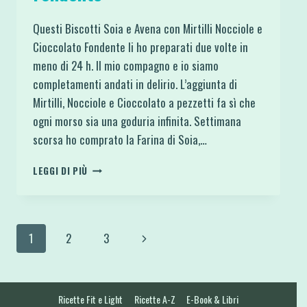
Questi Biscotti Soia e Avena con Mirtilli Nocciole e
Cioccolato Fondente li ho preparati due volte in
meno di 24 h. Il mio compagno e io siamo
completamenti andati in delirio. L’aggiunta di
Mirtilli, Nocciole e Cioccolato a pezzetti fa sì che
ogni morso sia una goduria infinita. Settimana
scorsa ho comprato la Farina di Soia,…
BISCOTTI
LEGGI DI PIÙ
SOIA
E
AVENA
CON
Navigazione
Pagina
1
2
3
MIRTILLI
NOCCIOLE
pagina
successiva
E
CIOCCOLATO
FONDENTE
Ricette Fit e Light
Ricette A-Z
E-Book & Libri