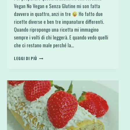
Vegan No Vegan e Senza Glutine mi son fatta
davvero in quattro, anzi in tre
Ho fatto due
ricette diverse e ben tre impanature differenti.
Quando ripropongo una ricetta mi immagino
sempre i volti di chi leggerà. E quando vedo quelli
che ci restano male perché la…
ARANCINI
LEGGI DI PIÙ
FIT
CON
VERSIONE
VEGAN
NO
VEGAN
E
SENZA
GLUTINE