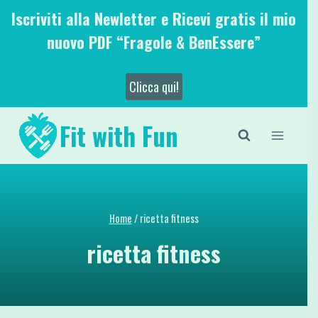
Salta
Iscriviti alla Newletter e Ricevi gratis il mio
al
nuovo PDF “Fragole & BenEssere”
contenuto
Clicca qui!
Fit with Fun
Home
/
ricetta fitness
ricetta fitness