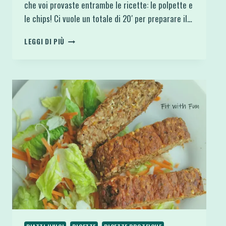
che voi provaste entrambe le ricette: le polpette e
le chips! Ci vuole un totale di 20′ per preparare il…
POLPETTE
LEGGI DI PIÙ
CRUDE
DI
AVOCADO
E
TONNO
CON
CHIPS
DI
CAVOLO
NERO
KALE