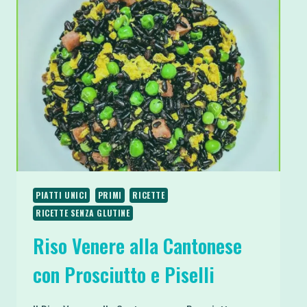
CUORE
DI
CREMA
DI
NOCCIOLA
PIATTI UNICI
PRIMI
RICETTE
RICETTE SENZA GLUTINE
Riso Venere alla Cantonese
con Prosciutto e Piselli