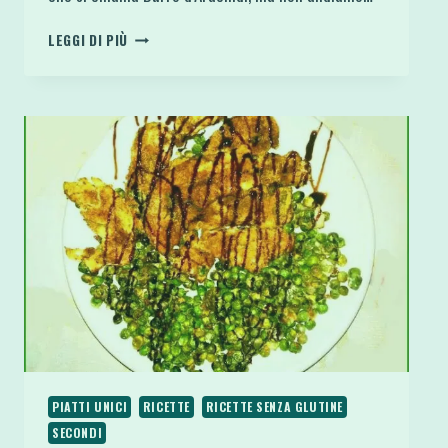
BURRO
LEGGI DI PIÙ
DI
ARACHIDI
PROTEICO
AL
CIOCCOLATO
FONDENTE
E
ARANCIA
PIATTI UNICI
RICETTE
RICETTE SENZA GLUTINE
SECONDI