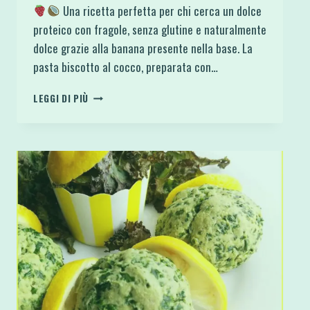
Una ricetta perfetta per chi cerca un dolce
proteico con fragole, senza glutine e naturalmente
dolce grazie alla banana presente nella base. La
pasta biscotto al cocco, preparata con…
ROTOLO
LEGGI DI PIÙ
COCCO
E
FRAGOLE
CON
CREMA
ALLO
YOGURT
PROTEICO
E
SENZA
GLUTINE