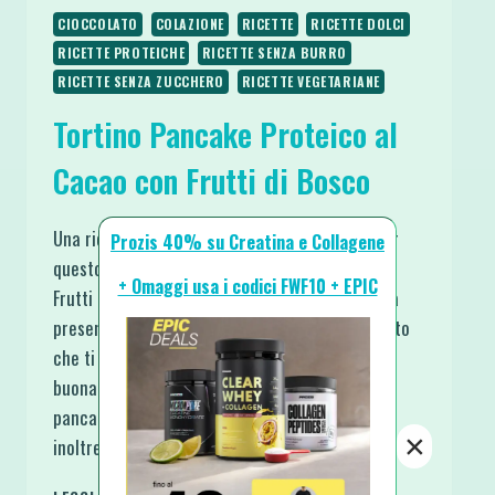
CIOCCOLATO
COLAZIONE
RICETTE
RICETTE DOLCI
RICETTE PROTEICHE
RICETTE SENZA BURRO
RICETTE SENZA ZUCCHERO
RICETTE VEGETARIANE
Tortino Pancake Proteico al
Cacao con Frutti di Bosco
Una ricetta semplicissima e super-proteica per
Prozis 40% su Creatina e Collagene
questo Tortino Pancake Proteico al Cacao con
+ Omaggi usa i codici FWF10 + EPIC
Frutti di Bosco. Perfetto per la colazione, per la
presenza di ottimi ingredienti e tantissimo gusto
che ti farà partire con la giusta carica e una
buona dose di buonumore. Ricetta per Ciccio
pancake fit da sfruttare in base ai tuoi gusti,
×
inoltre,…
TORTINO