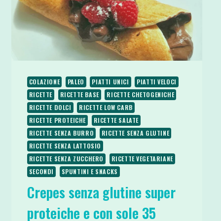
COLAZIONE
PALEO
PIATTI UNICI
PIATTI VELOCI
RICETTE
RICETTE BASE
RICETTE CHETOGENICHE
RICETTE DOLCI
RICETTE LOW CARB
RICETTE PROTEICHE
RICETTE SALATE
RICETTE SENZA BURRO
RICETTE SENZA GLUTINE
RICETTE SENZA LATTOSIO
RICETTE SENZA ZUCCHERO
RICETTE VEGETARIANE
SECONDI
SPUNTINI E SNACKS
Crepes senza glutine super
proteiche e con sole 35