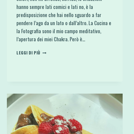
hanno sempre lati comici e lati no, è la
predisposizione che hai nello sguardo a far
pendere l’ago da un lato o dall’altro. La Cucina e
la Fotografia sono il mio campo meditativo,
l’apertura dei miei Chakra. Però è…
BISCOTTI
LEGGI DI PIÙ
COOKIES
FACILI
4
INGREDIENTI
CON
AVENA
E
MIRTILLI