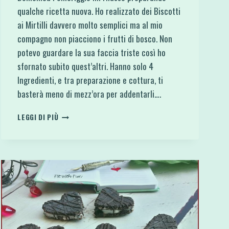
qualche ricetta nuova. Ho realizzato dei Biscotti
ai Mirtilli davvero molto semplici ma al mio
compagno non piacciono i frutti di bosco. Non
potevo guardare la sua faccia triste così ho
sfornato subito quest’altri. Hanno solo 4
Ingredienti, e tra preparazione e cottura, ti
basterà meno di mezz’ora per addentarli….
BISCOTTI
LEGGI DI PIÙ
COOKIES
4
INGREDIENTI
CON
CIOCCOLATO
E
SENZA
GLUTINE