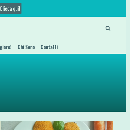
Clicca qui!
giare!
Chi Sono
Contatti