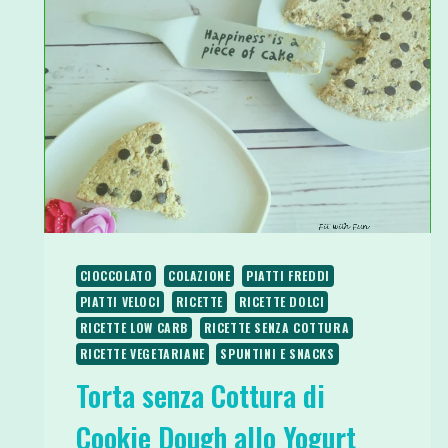
CON
SOLE
55
KCAL
CIOCCOLATO
COLAZIONE
PIATTI FREDDI
PIATTI VELOCI
RICETTE
RICETTE DOLCI
RICETTE LOW CARB
RICETTE SENZA COTTURA
RICETTE VEGETARIANE
SPUNTINI E SNACKS
Torta senza Cottura di
Cookie Dough allo Yogurt