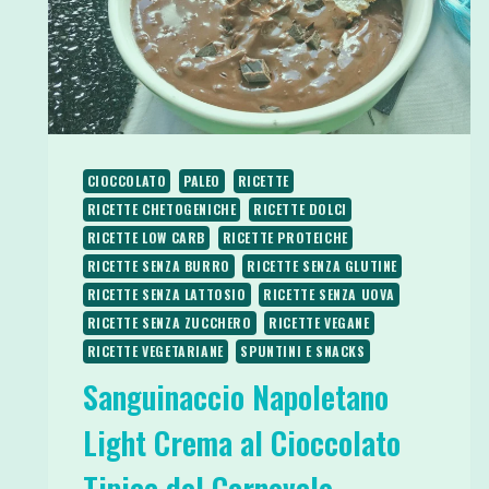
CIOCCOLATO
PALEO
RICETTE
RICETTE CHETOGENICHE
RICETTE DOLCI
RICETTE LOW CARB
RICETTE PROTEICHE
RICETTE SENZA BURRO
RICETTE SENZA GLUTINE
RICETTE SENZA LATTOSIO
RICETTE SENZA UOVA
RICETTE SENZA ZUCCHERO
RICETTE VEGANE
RICETTE VEGETARIANE
SPUNTINI E SNACKS
Sanguinaccio Napoletano
Light Crema al Cioccolato
Tipica del Carnevale