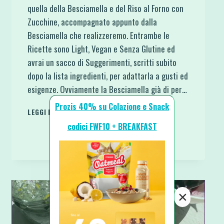
quella della Besciamella e del Riso al Forno con
Zucchine, accompagnato appunto dalla
Besciamella che realizzeremo. Entrambe le
Ricette sono Light, Vegan e Senza Glutine ed
avrai un sacco di Suggerimenti, scritti subito
dopo la lista ingredienti, per adattarla a gusti ed
esigenze. Ovviamente la Besciamella già di per…
Prozis 40% su Colazione e Snack
BESCIAMELLA
LEGGI DI PIÙ
LIGHT
codici FWF10 + BREAKFAST
E
RISO
AL
FORNO
VEGAN
E
×
SENZA
GLUTINE