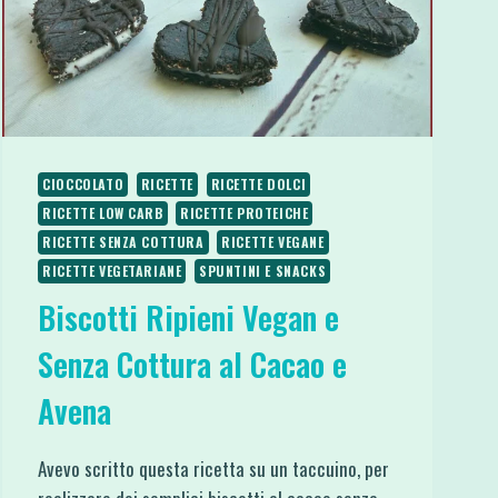
CIOCCOLATO
RICETTE
RICETTE DOLCI
RICETTE LOW CARB
RICETTE PROTEICHE
RICETTE SENZA COTTURA
RICETTE VEGANE
RICETTE VEGETARIANE
SPUNTINI E SNACKS
Biscotti Ripieni Vegan e
Senza Cottura al Cacao e
Avena
Avevo scritto questa ricetta su un taccuino, per