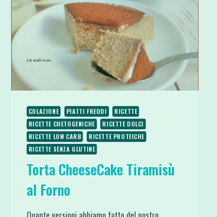
COLAZIONE
PIATTI FREDDI
RICETTE
RICETTE CHETOGENICHE
RICETTE DOLCI
RICETTE LOW CARB
RICETTE PROTEICHE
RICETTE SENZA GLUTINE
Torta CheeseCake Tiramisù
al Forno
Quante versioni abbiamo fatto del nostro