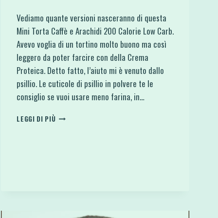
Vediamo quante versioni nasceranno di questa
Mini Torta Caffè e Arachidi 200 Calorie Low Carb.
Avevo voglia di un tortino molto buono ma così
leggero da poter farcire con della Crema
Proteica. Detto fatto, l’aiuto mi è venuto dallo
psillio. Le cuticole di psillio in polvere te le
consiglio se vuoi usare meno farina, in…
MINI
LEGGI DI PIÙ
TORTA
CAFFÈ
E
ARACHIDI
200
CALORIE
LOW
CARB