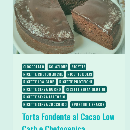
CIOCCOLATO
COLAZIONE
RICETTE
RICETTE CHETOGENICHE
RICETTE DOLCI
RICETTE LOW CARB
RICETTE PROTEICHE
RICETTE SENZA BURRO
RICETTE SENZA GLUTINE
RICETTE SENZA LATTOSIO
RICETTE SENZA ZUCCHERO
SPUNTINI E SNACKS
Torta Fondente al Cacao Low
Carb e Chetogenica