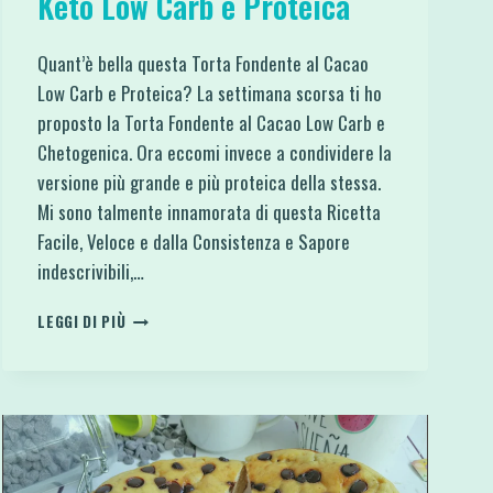
Keto Low Carb e Proteica
Quant’è bella questa Torta Fondente al Cacao
Low Carb e Proteica? La settimana scorsa ti ho
proposto la Torta Fondente al Cacao Low Carb e
Chetogenica. Ora eccomi invece a condividere la
versione più grande e più proteica della stessa.
Mi sono talmente innamorata di questa Ricetta
Facile, Veloce e dalla Consistenza e Sapore
indescrivibili,…
TORTA
LEGGI DI PIÙ
FONDENTE
AL
CACAO
KETO
LOW
CARB
E