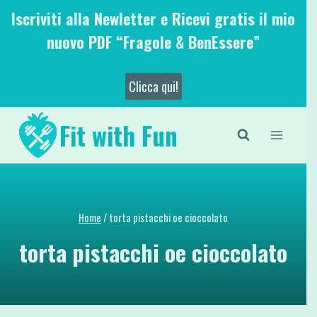
Salta
Iscriviti alla Newletter e Ricevi gratis il mio
al
nuovo PDF “Fragole & BenEssere”
contenuto
Clicca qui!
Fit with Fun
Home
/
torta pistacchi oe cioccolato
torta pistacchi oe cioccolato