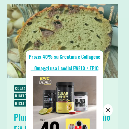
Prozis 40% su Creatina e Collagene
+ Omaggi usa i codici FWF10 + EPIC
COLAZIONE
RICETTE
RICETTE DOLCI
RICETTE PROTEICHE
RICETTE SENZA BURRO
RICETTE SENZA ZUCCHERO
×
Plumcake Yogurt e Pistacchio