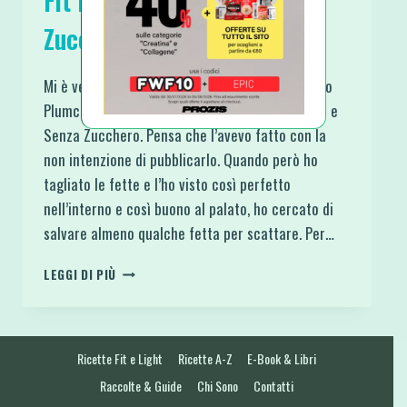
Fit Light Proteico e Senza
Zucchero
Mi è venuto di una perfezione incredibile questo
Plumcake Yogurt e Pistacchio Fit Light Proteico e
Senza Zucchero. Pensa che l’avevo fatto con la
non intenzione di pubblicarlo. Quando però ho
tagliato le fette e l’ho visto così perfetto
nell’interno e così buono al palato, ho cercato di
salvare almeno qualche fetta per scattare. Per…
PLUMCAKE
LEGGI DI PIÙ
YOGURT
E
PISTACCHIO
FIT
Ricette Fit e Light
Ricette A-Z
E-Book & Libri
LIGHT
PROTEICO
Raccolte & Guide
Chi Sono
Contatti
E