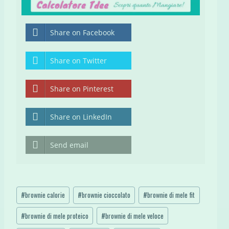
Share on Facebook
Share on Twitter
Share on Pinterest
Share on LinkedIn
Send email
Tag
#
brownie calorie
#
brownie cioccolato
#
brownie di mele fit
articolo:
#
brownie di mele proteico
#
brownie di mele veloce