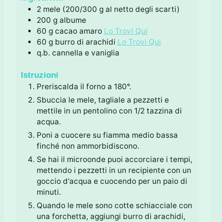
i
2
mele (200/300 g al netto degli scarti)
200
g
albume
60
g
cacao amaro
Lo Trovi Qui
60
g
burro di arachidi
Lo Trovi Qui
q.b.
cannella e vaniglia
Istruzioni
Preriscalda il forno a 180°.
Sbuccia le mele, tagliale a pezzetti e
mettile in un pentolino con 1/2 tazzina di
acqua.
Poni a cuocere su fiamma medio bassa
finché non ammorbidiscono.
Se hai il microonde puoi accorciare i tempi,
mettendo i pezzetti in un recipiente con un
goccio d'acqua e cuocendo per un paio di
minuti.
Quando le mele sono cotte schiacciale con
una forchetta, aggiungi burro di arachidi,