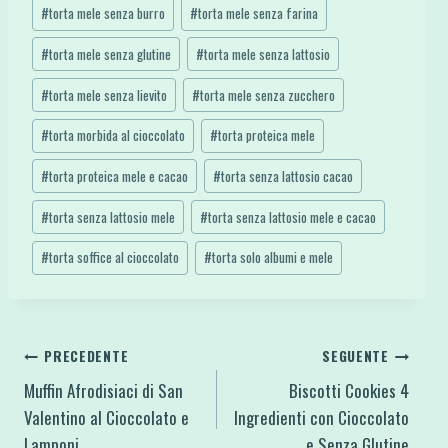
#
torta mele senza burro
#
torta mele senza farina
#
torta mele senza glutine
#
torta mele senza lattosio
#
torta mele senza lievito
#
torta mele senza zucchero
#
torta morbida al cioccolato
#
torta proteica mele
#
torta proteica mele e cacao
#
torta senza lattosio cacao
#
torta senza lattosio mele
#
torta senza lattosio mele e cacao
#
torta soffice al cioccolato
#
torta solo albumi e mele
Navigazione
PRECEDENTE
SEGUENTE
Muffin Afrodisiaci di San
Biscotti Cookies 4
articoli
Valentino al Cioccolato e
Ingredienti con Cioccolato
Lamponi
e Senza Glutine