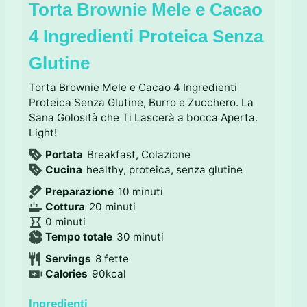
Torta Brownie Mele e Cacao
4 Ingredienti Proteica Senza
Glutine
Torta Brownie Mele e Cacao 4 Ingredienti
Proteica Senza Glutine, Burro e Zucchero. La
Sana Golosità che Ti Lascerà a bocca Aperta.
Light!
Portata
Breakfast, Colazione
Cucina
healthy, proteica, senza glutine
m
Preparazione
10
minuti
m
i
Cottura
20
minuti
m
i
n
0
minuti
i
n
u
m
Tempo totale
30
minuti
n
u
t
i
Servings
8
fette
u
t
i
n
Calories
90
kcal
t
i
u
i
t
Ingredienti