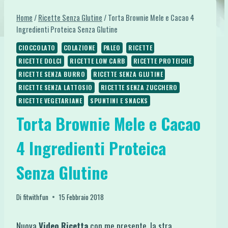
Home
/
Ricette Senza Glutine
/
Torta Brownie Mele e Cacao 4
Ingredienti Proteica Senza Glutine
CIOCCOLATO
COLAZIONE
PALEO
RICETTE
RICETTE DOLCI
RICETTE LOW CARB
RICETTE PROTEICHE
RICETTE SENZA BURRO
RICETTE SENZA GLUTINE
RICETTE SENZA LATTOSIO
RICETTE SENZA ZUCCHERO
RICETTE VEGETARIANE
SPUNTINI E SNACKS
Torta Brownie Mele e Cacao
4 Ingredienti Proteica
Senza Glutine
Di
fitwithfun
15 Febbraio 2018
Nuova
Video Ricetta
con me presente, la stra