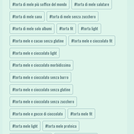
#
torta di mele più soffice del mondo
#
torta di mele salutare
#
torta di mele sana
#
torta di mele senza zucchero
#
torta di mele solo albumi
#
torta fit
#
torta light
#
torta mele e cacao senza glutine
#
torta mele e cioccolato fit
#
torta mele e cioccolato light
#
torta mele e cioccolato morbidissima
#
torta mele e cioccolato senza burro
#
torta mele e cioccolato senza glutine
#
torta mele e cioccolato senza zucchero
#
torta mele e gocce di cioccolato
#
torta mele fit
#
torta mele light
#
torta mele proteica