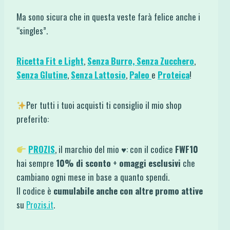
Ma sono sicura che in questa veste farà felice anche i
“singles”.
Ricetta Fit e Light
,
Senza Burro,
Senza Zucchero
,
Senza Glutine
,
Senza Lattosio
,
Paleo
e
Proteica
!
Per tutti i tuoi acquisti ti consiglio il mio shop
preferito:
PROZIS
, il marchio del mio ♥: con il codice
FWF10
hai sempre
10% di sconto
+
omaggi esclusivi
che
cambiano ogni mese in base a quanto spendi.
Il codice è
cumulabile anche con altre promo attive
su
Prozis.it
.