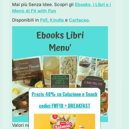
Mai più Senza Idee. Scopri gli
Ebooks, i Libri e i
Menù di Fit with Fun
Disponibili in
Pdf
,
Kindle
e
Cartaceo
.
Prozis 40% su Colazione e Snack
codici FWF10 + BREAKFAST
Valori nutrizionali (senza cioccolato):