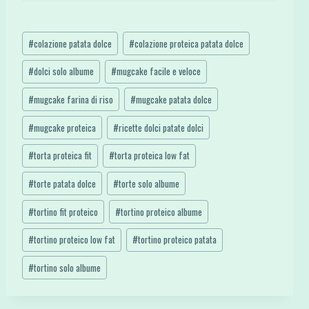
Tag
#
colazione patata dolce
#
colazione proteica patata dolce
articolo:
#
dolci solo albume
#
mugcake facile e veloce
#
mugcake farina di riso
#
mugcake patata dolce
#
mugcake proteica
#
ricette dolci patate dolci
#
torta proteica fit
#
torta proteica low fat
#
torte patata dolce
#
torte solo albume
#
tortino fit proteico
#
tortino proteico albume
#
tortino proteico low fat
#
tortino proteico patata
#
tortino solo albume