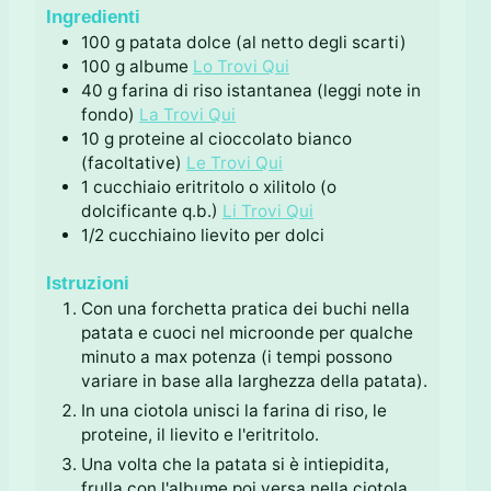
i
t
Ingredienti
i
100
g
patata dolce (al netto degli scarti)
100
g
albume
Lo Trovi Qui
40
g
farina di riso istantanea (leggi note in
fondo)
La Trovi Qui
10
g
proteine al cioccolato bianco
(facoltative)
Le Trovi Qui
1
cucchiaio
eritritolo o xilitolo (o
dolcificante q.b.)
Li Trovi Qui
1/2
cucchiaino
lievito per dolci
Istruzioni
Con una forchetta pratica dei buchi nella
patata e cuoci nel microonde per qualche
minuto a max potenza (i tempi possono
variare in base alla larghezza della patata).
In una ciotola unisci la farina di riso, le
proteine, il lievito e l'eritritolo.
Una volta che la patata si è intiepidita,
frulla con l'albume poi versa nella ciotola