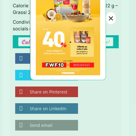
Calorie 320 – Carboidrati 54 g – Proteine 22 g –
Grassi 2 g
×
Condividi questa Ricetta usando i tastini
socials qui sotto ↓ Grazie!
Share on Facebook
Share on Twitter
Share on Pinterest
Share on LinkedIn
Send email