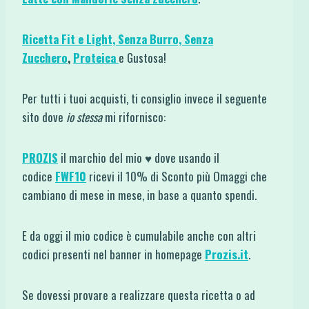
Ricetta Fit e Light,
Senza Burro,
Senza
Zucchero
,
Proteica
e Gustosa!
Per tutti i tuoi acquisti, ti consiglio invece il seguente
sito dove
io stessa
mi rifornisco:
PROZIS
il marchio del mio ♥ dove usando il
codice
FWF10
ricevi il 10% di Sconto più Omaggi che
cambiano di mese in mese, in base a quanto spendi.
E da oggi il mio codice è cumulabile anche con altri
codici presenti nel banner in homepage
Prozis.it
.
Se dovessi provare a realizzare questa ricetta o ad