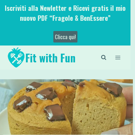
Salta
Iscriviti alla Newletter e Ricevi gratis il mio
al
nuovo PDF “Fragole & BenEssere”
contenuto
Clicca qui!
Fit with Fun