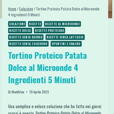
Home
/
Colazione
/
Tortino Proteico Patata Dolce al Microonde
4 Ingredienti 5 Minuti
COLAZIONE
RICETTE
RICETTE AL MICROONDE
RICETTE DOLCI
RICETTE PROTEICHE
RICETTE SENZA BURRO
RICETTE SENZA LATTOSIO
RICETTE SENZA ZUCCHERO
SPUNTINI E SNACKS
Tortino Proteico Patata
Dolce al Microonde 4
Ingredienti 5 Minuti
Di
fitwithfun
19 Aprile 2023
Una semplice e veloce colazione che ho fatto nei giorni
scorsi è questo
Tortino Proteico Patata Dolce al Microonde