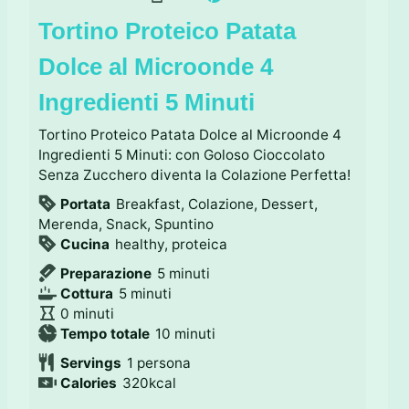
Tortino Proteico Patata
Dolce al Microonde 4
Ingredienti 5 Minuti
Tortino Proteico Patata Dolce al Microonde 4
Ingredienti 5 Minuti: con Goloso Cioccolato
Senza Zucchero diventa la Colazione Perfetta!
Portata
Breakfast, Colazione, Dessert,
Merenda, Snack, Spuntino
Cucina
healthy, proteica
m
Preparazione
5
minuti
m
i
Cottura
5
minuti
m
i
n
0
minuti
i
n
u
m
Tempo totale
10
minuti
n
u
t
i
Servings
1
persona
u
t
i
n
Calories
320
kcal
t
i
u