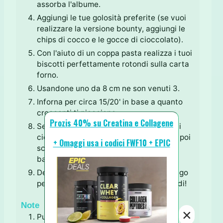
assorba l'albume.
Aggiungi le tue golosità preferite (se vuoi
realizzare la versione bounty, aggiungi le
chips di cocco e le gocce di cioccolato).
Con l'aiuto di un coppa pasta realizza i tuoi
biscotti perfettamente rotondi sulla carta
forno.
Usandone uno da 8 cm ne son venuti 3.
Inforna per circa 15/20' in base a quanto
croccanti ti piacciono.
Prozis 40% su Creatina e Collagene
Se vuoi terminare con la decorazione di
cioccolato, aspetta che intiepidiscano, poi
+ Omaggi usa i codici FWF10 + EPIC
sciogli il cioccolato su fiamma dolce, a
bagnomaria o nel microonde.
Decora i tuoi biscottoni, mettili 10' in frigo
per far rassodare il cioccolato e ora godi!
Note
×
Puoi sostituire lo
sciroppo 0
con qualsiasi