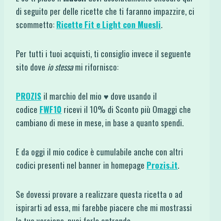
di seguito per delle ricette che ti faranno impazzire, ci
scommetto:
Ricette Fit e Light con Muesli
.
Per tutti i tuoi acquisti, ti consiglio invece il seguente
sito dove
io stessa
mi rifornisco:
PROZIS
il marchio del mio ♥ dove usando il
codice
FWF10
ricevi il 10% di Sconto più Omaggi che
cambiano di mese in mese, in base a quanto spendi.
E da oggi il mio codice è cumulabile anche con altri
codici presenti nel banner in homepage
Prozis.it
.
Se dovessi provare a realizzare questa ricetta o ad
ispirarti ad essa, mi farebbe piacere che mi mostrassi
la tua versione, puoi farlo entrando