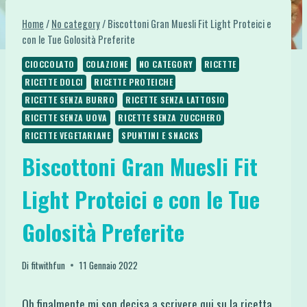
Home
/
No category
/
Biscottoni Gran Muesli Fit Light Proteici e
con le Tue Golosità Preferite
CIOCCOLATO
COLAZIONE
NO CATEGORY
RICETTE
RICETTE DOLCI
RICETTE PROTEICHE
RICETTE SENZA BURRO
RICETTE SENZA LATTOSIO
RICETTE SENZA UOVA
RICETTE SENZA ZUCCHERO
RICETTE VEGETARIANE
SPUNTINI E SNACKS
Biscottoni Gran Muesli Fit
Light Proteici e con le Tue
Golosità Preferite
Di
fitwithfun
11 Gennaio 2022
Oh finalmente mi son decisa a scrivere qui su la ricetta