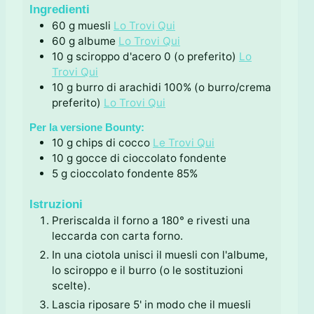
i
t
Ingredienti
i
60
g
muesli
Lo Trovi Qui
60
g
albume
Lo Trovi Qui
10
g
sciroppo d'acero 0 (o preferito)
Lo
Trovi Qui
10
g
burro di arachidi 100% (o burro/crema
preferito)
Lo Trovi Qui
Per la versione Bounty:
10
g
chips di cocco
Le Trovi Qui
10
g
gocce di cioccolato fondente
5
g
cioccolato fondente 85%
Istruzioni
Preriscalda il forno a 180° e rivesti una
leccarda con carta forno.
In una ciotola unisci il muesli con l'albume,
lo sciroppo e il burro (o le sostituzioni
scelte).
Lascia riposare 5' in modo che il muesli