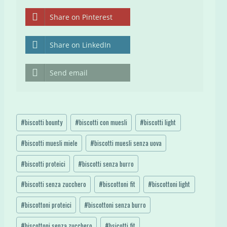
Share on Pinterest
Share on LinkedIn
Send email
Tag
#
biscotti bounty
#
biscotti con muesli
#
biscotti light
articolo:
#
biscotti muesli miele
#
biscotti muesli senza uova
#
biscotti proteici
#
biscotti senza burro
#
biscotti senza zucchero
#
biscottoni fit
#
biscottoni light
#
biscottoni proteici
#
biscottoni senza burro
#
biscottoni senza zucchero
#
bsicotti fit