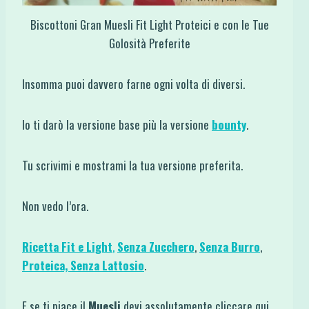
Biscottoni Gran Muesli Fit Light Proteici e con le Tue
Golosità Preferite
Insomma puoi davvero farne ogni volta di diversi.
Io ti darò la versione base più la versione
bounty
.
Tu scrivimi e mostrami la tua versione preferita.
Non vedo l’ora.
Ricetta Fit e Light
,
Senza Zucchero
,
Senza Burro
,
Proteica,
Senza Lattosio
.
E se ti piace il
Muesli
devi assolutamente cliccare qui