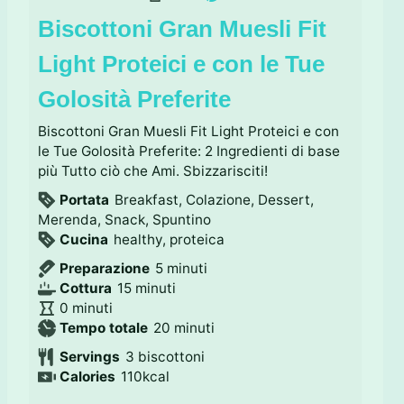
Biscottoni Gran Muesli Fit
Light Proteici e con le Tue
Golosità Preferite
Biscottoni Gran Muesli Fit Light Proteici e con
le Tue Golosità Preferite: 2 Ingredienti di base
più Tutto ciò che Ami. Sbizzarisciti!
Portata
Breakfast, Colazione, Dessert,
Merenda, Snack, Spuntino
Cucina
healthy, proteica
m
Preparazione
5
minuti
m
i
Cottura
15
minuti
m
i
n
0
minuti
i
n
u
m
Tempo totale
20
minuti
n
u
t
i
Servings
3
biscottoni
u
t
i
n
Calories
110
kcal
t
i
u