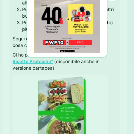
altro sciroppo o miele;
Puoi sostituire il burro di arachidi con altri
burri di frutta secca;
Più li lasci in forno (anche a forno spento)
più diventeranno croccanti.
Segui una
Dieta Proteica
ma non hai idee su
cosa cucinare?
Ci ho pensato io per Te ♥ con l'ebook
"Le
Ricette Proteiche"
(disponibile anche in
versione cartacea).