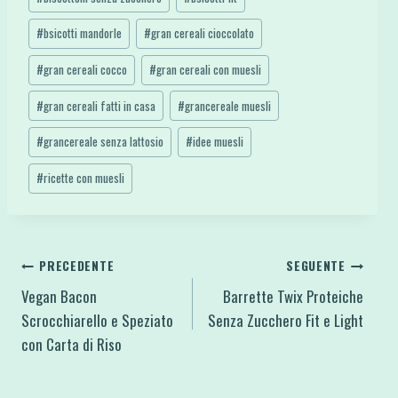
#
bsicotti mandorle
#
gran cereali cioccolato
#
gran cereali cocco
#
gran cereali con muesli
#
gran cereali fatti in casa
#
grancereale muesli
#
grancereale senza lattosio
#
idee muesli
#
ricette con muesli
Navigazione
PRECEDENTE
SEGUENTE
Vegan Bacon
Barrette Twix Proteiche
articoli
Scrocchiarello e Speziato
Senza Zucchero Fit e Light
con Carta di Riso