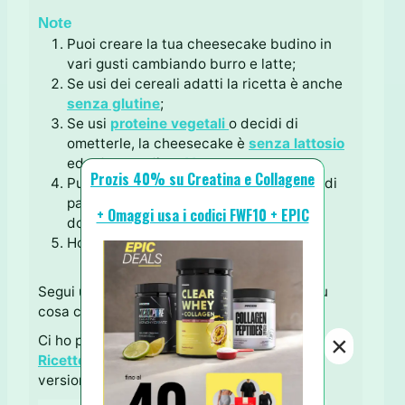
Note
Puoi creare la tua cheesecake budino in
vari gusti cambiando burro e latte;
Se usi dei cereali adatti la ricetta è anche
senza glutine
;
Se usi
proteine vegetali
o decidi di
ometterle, la cheesecake è
senza lattosio
ed adatta a dieta
Vegan
;
Prozis 40% su Creatina e Collagene
Puoi omettere le proteine aumentando di
pari peso il
cacao
ed aggiungendo del
+ Omaggi usa i codici FWF10 + EPIC
dolcificante preferito q.b;
Ho usato il
latte alla nocciola di alpro
.
Segui una
Dieta Proteica
ma non hai idee su
cosa cucinare?
×
Ci ho pensato io per Te ♥ con l'ebook
"Le
Ricette Proteiche"
(disponibile anche in
versione cartacea).