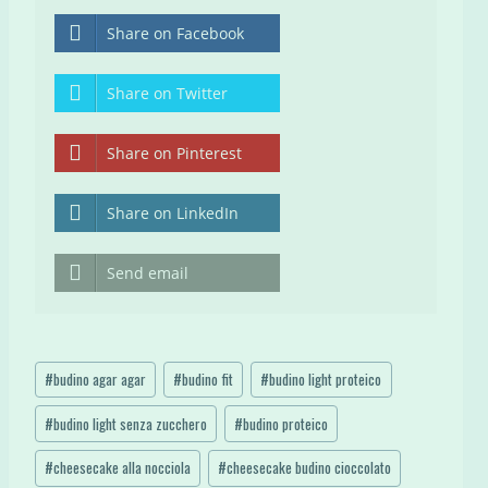
Share on Facebook
Share on Twitter
Share on Pinterest
Share on LinkedIn
Send email
Tag
#
budino agar agar
#
budino fit
#
budino light proteico
articolo:
#
budino light senza zucchero
#
budino proteico
#
cheesecake alla nocciola
#
cheesecake budino cioccolato