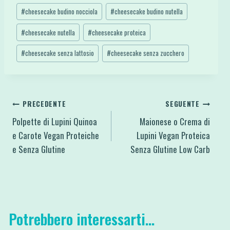
#
cheesecake budino nocciola
#
cheesecake budino nutella
#
cheesecake nutella
#
cheesecake proteica
#
cheesecake senza lattosio
#
cheesecake senza zucchero
Navigazione
PRECEDENTE
SEGUENTE
Polpette di Lupini Quinoa
Maionese o Crema di
articoli
e Carote Vegan Proteiche
Lupini Vegan Proteica
e Senza Glutine
Senza Glutine Low Carb
Potrebbero interessarti...