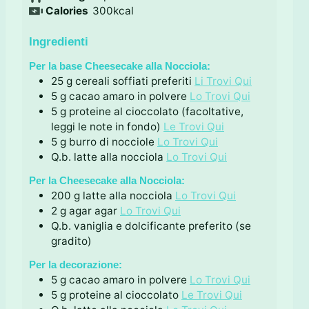
u
t
i
n
Calories
300
kcal
t
i
u
i
t
Ingredienti
i
Per la base Cheesecake alla Nocciola:
25
g
cereali soffiati preferiti
Li Trovi Qui
5
g
cacao amaro in polvere
Lo Trovi Qui
5
g
proteine al cioccolato (facoltative,
leggi le note in fondo)
Le Trovi Qui
5
g
burro di nocciole
Lo Trovi Qui
Q.b.
latte alla nocciola
Lo Trovi Qui
Per la Cheesecake alla Nocciola:
200
g
latte alla nocciola
Lo Trovi Qui
2
g
agar agar
Lo Trovi Qui
Q.b.
vaniglia e dolcificante preferito (se
gradito)
Per la decorazione:
5
g
cacao amaro in polvere
Lo Trovi Qui
5
g
proteine al cioccolato
Le Trovi Qui