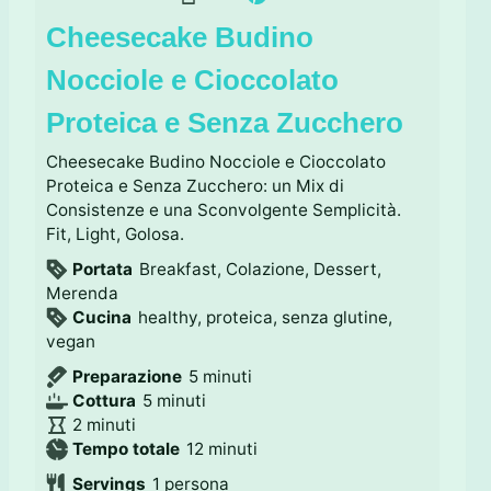
Cheesecake Budino
Nocciole e Cioccolato
Proteica e Senza Zucchero
Cheesecake Budino Nocciole e Cioccolato
Proteica e Senza Zucchero: un Mix di
Consistenze e una Sconvolgente Semplicità.
Fit, Light, Golosa.
Portata
Breakfast, Colazione, Dessert,
Merenda
Cucina
healthy, proteica, senza glutine,
vegan
m
Preparazione
5
minuti
m
i
Cottura
5
minuti
m
i
n
2
minuti
i
n
u
m
Tempo totale
12
minuti
n
u
t
i
Servings
1
persona