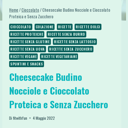
Home
/
Cioccolato
/
Cheesecake Budino Nocciole e Cioccolato
Proteica e Senza Zucchero
CIOCCOLATO
COLAZIONE
RICETTE
RICETTE DOLCI
RICETTE PROTEICHE
RICETTE SENZA BURRO
RICETTE SENZA GLUTINE
RICETTE SENZA LATTOSIO
RICETTE SENZA UOVA
RICETTE SENZA ZUCCHERO
RICETTE VEGANE
RICETTE VEGETARIANE
SPUNTINI E SNACKS
Cheesecake Budino
Nocciole e Cioccolato
Proteica e Senza Zucchero
Di
fitwithfun
4 Maggio 2022