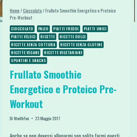
Home
/
Cioccolato
/
Frullato Smoothie Energetico e Proteico
Pre-Workout
CIOCCOLATO
PALEO
PIATTI FREDDI
PIATTI UNICI
PIATTI VELOCI
RICETTE
RICETTE DOLCI
RICETTE SENZA COTTURA
RICETTE SENZA GLUTINE
RICETTE VEGANE
RICETTE VEGETARIANE
SPUNTINI E SNACKS
Frullato Smoothie
Energetico e Proteico Pre-
Workout
Di
fitwithfun
23 Maggio 2017
Anche se non dovessi allenarmi son solita farmi questi