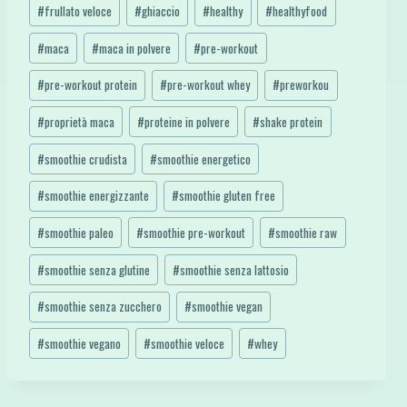
#
frullato veloce
#
ghiaccio
#
healthy
#
healthyfood
#
maca
#
maca in polvere
#
pre-workout
#
pre-workout protein
#
pre-workout whey
#
preworkou
#
proprietà maca
#
proteine in polvere
#
shake protein
#
smoothie crudista
#
smoothie energetico
#
smoothie energizzante
#
smoothie gluten free
#
smoothie paleo
#
smoothie pre-workout
#
smoothie raw
#
smoothie senza glutine
#
smoothie senza lattosio
#
smoothie senza zucchero
#
smoothie vegan
#
smoothie vegano
#
smoothie veloce
#
whey