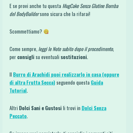
E se provi anche tu questa
MugCake Senza Glutine Bomba
del BodyBuilder
sono sicura che la rifarai!
Scommettiamo?
Come sempre,
leggi le Note subito dopo il procedimento
,
per
consigli
su eventuali
sostituzioni
.
Il
Burro di Arachidi puoi realizzarlo in casa (oppure
di altra Frutta Secca)
seguendo questa
Guida
Tutorial
.
Altri
Dolci Sani e Gustosi
li trovi in
Dolci Senza
Peccato
.