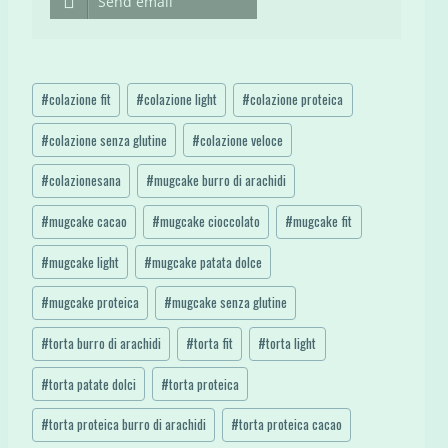
Send email
Tag
#
colazione fit
#
colazione light
#
colazione proteica
articolo:
#
colazione senza glutine
#
colazione veloce
#
colazionesana
#
mugcake burro di arachidi
#
mugcake cacao
#
mugcake cioccolato
#
mugcake fit
#
mugcake light
#
mugcake patata dolce
#
mugcake proteica
#
mugcake senza glutine
#
torta burro di arachidi
#
torta fit
#
torta light
#
torta patate dolci
#
torta proteica
#
torta proteica burro di arachidi
#
torta proteica cacao