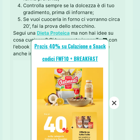
Controlla sempre se la dolcezza è di tuo
gradimento, prima di infornare;
Se vuoi cuocerla in forno ci vorranno circa
20', fai la prova dello stecchino.
Segui una
Dieta Proteica
ma non hai idee su
cosa cucinare? Ci ho pensato io per Te ♥ con
Prozis 40% su Colazione e Snack
l'ebook
"Le Ricette Proteiche"
(disponibile
anche in versione cartacea).
codici FWF10 + BREAKFAST
×