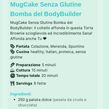
MugCake Senza Glutine
Bomba del BodyBuilder
MugCake Senza Glutine Bomba del
BodyBuilder: il coltello affonda in questa Torta
Brownie scioglievole ed incredibilmente Sana!
Affonda anche Tu ♥
Portata
Colazione, Merenda, Spuntino
Cucina
healthy, Italian, proteica, senza
glutine
m
Preparazione
5
minuti
m
i
Cottura
15
minuti
i
n
m
Tempo totale
20
minuti
n
u
i
Servings
6
fette
u
t
n
t
i
u
Ingredienti
i
t
250
g
patata dolce
(pesata da cruda e
i
sbucciata)