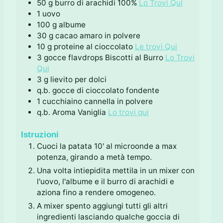
50
g
burro di arachidi 100%
Lo Trovi Qui
1
uovo
100
g
albume
30
g
cacao amaro in polvere
10
g
proteine al cioccolato
Le trovi Qui
3
gocce
flavdrops Biscotti al Burro
Lo Trovi
Qui
3
g
lievito per dolci
q.b.
gocce di cioccolato fondente
1
cucchiaino
cannella in polvere
q.b.
Aroma Vaniglia
Lo trovi qui
Istruzioni
Cuoci la patata 10' al microonde a max
potenza, girando a metà tempo.
Una volta intiepidita mettila in un mixer con
l'uovo, l'albume e il burro di arachidi e
aziona fino a rendere omogeneo.
A mixer spento aggiungi tutti gli altri
ingredienti lasciando qualche goccia di