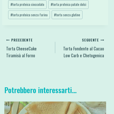
#
torta proteica cioccolato
#
torta proteica patate dolci
#
torta proteica senza farina
#
torta senza glutine
Navigazione
PRECEDENTE
SEGUENTE
Torta CheeseCake
Torta Fondente al Cacao
articoli
Tiramisù al Forno
Low Carb e Chetogenica
Potrebbero interessarti...