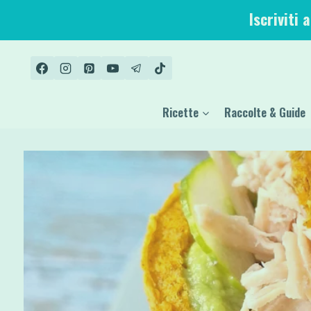
Salta
Iscriviti 
al
contenuto
Ricette
Raccolte & Guide