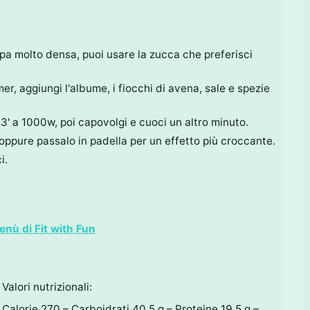
pa molto densa, puoi usare la zucca che preferisci
mer, aggiungi l'albume, i fiocchi di avena, sale e spezie
3' a 1000w, poi capovolgi e cuoci un altro minuto.
oppure passalo in padella per un effetto più croccante.
i.
Menù di Fit with Fun
Valori nutrizionali:
Calorie 270 – Carboidrati 40,5 g – Proteine 19,5 g –