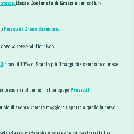
oteica,
Basso Contenuto di Grassi
e con cottura
io
Farina di Grano Saraceno.
ti dove
io stessa
mi rifornisco:
10
ricevi il 10% di Sconto più Omaggi che cambiano di mese
dici presenti nel banner in homepage
Prozis.it
.
uale di sconto sempre maggiore rispetto a quelle in corso
rarti ad essa, mi farebbe piacere che mi mostrassi la tua