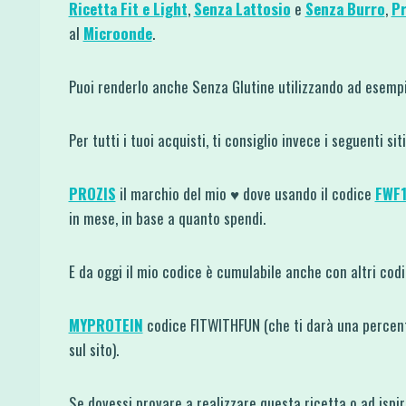
Ricetta Fit e Light
,
Senza Lattosio
e
Senza Burro
,
Pr
al
Microonde
.
Puoi renderlo anche Senza Glutine utilizzando ad esemp
Per tutti i tuoi acquisti, ti consiglio invece i seguenti si
PROZIS
il marchio del mio ♥ dove usando il codice
FWF
in mese, in base a quanto spendi.
E da oggi il mio codice è cumulabile anche con altri co
MYPROTEIN
codice FITWITHFUN (che ti darà una percent
sul sito).
Se dovessi provare a realizzare questa ricetta o ad ispi