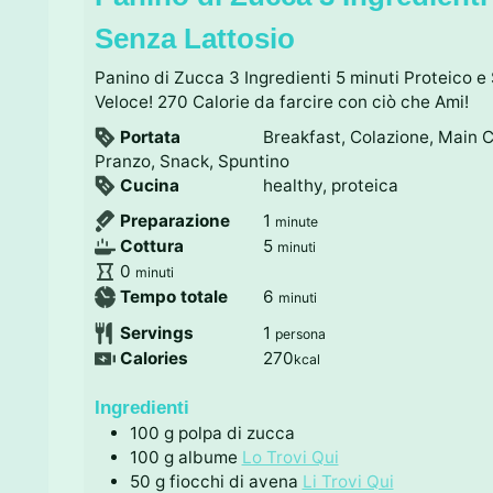
Senza Lattosio
Panino di Zucca 3 Ingredienti 5 minuti Proteico e 
Veloce! 270 Calorie da farcire con ciò che Ami!
Portata
Breakfast, Colazione, Main C
Pranzo, Snack, Spuntino
Cucina
healthy, proteica
m
Preparazione
1
minute
i
m
Cottura
5
minuti
n
i
m
0
minuti
u
n
i
m
Tempo totale
6
minuti
t
u
n
i
Servings
1
persona
e
t
u
n
Calories
270
kcal
i
t
u
i
t
Ingredienti
i
100
g
polpa di zucca
100
g
albume
Lo Trovi Qui
50
g
fiocchi di avena
Li Trovi Qui