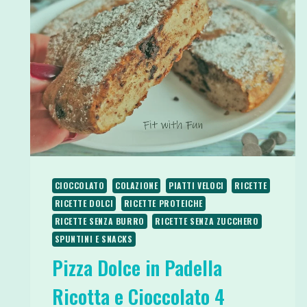
CIOCCOLATO
COLAZIONE
PIATTI VELOCI
RICETTE
RICETTE DOLCI
RICETTE PROTEICHE
RICETTE SENZA BURRO
RICETTE SENZA ZUCCHERO
SPUNTINI E SNACKS
Pizza Dolce in Padella
Ricotta e Cioccolato 4