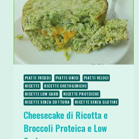
PIATTI FREDDI
PIATTI UNICI
PIATTI VELOCI
RICETTE
RICETTE CHETOGENICHE
RICETTE LOW CARB
RICETTE PROTEICHE
RICETTE SENZA COTTURA
RICETTE SENZA GLUTINE
Cheesecake di Ricotta e
Broccoli Proteica e Low