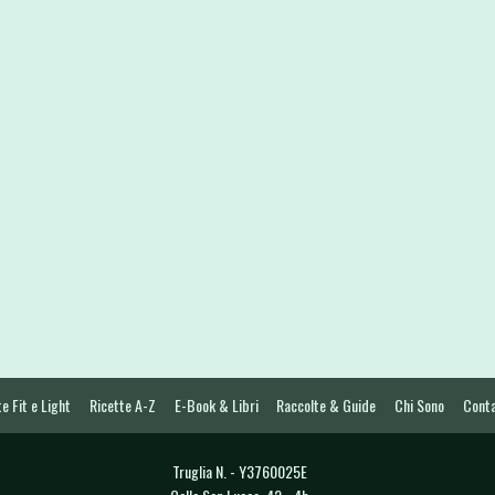
e Fit e Light
Ricette A-Z
E-Book & Libri
Raccolte & Guide
Chi Sono
Conta
Truglia N. - Y3760025E