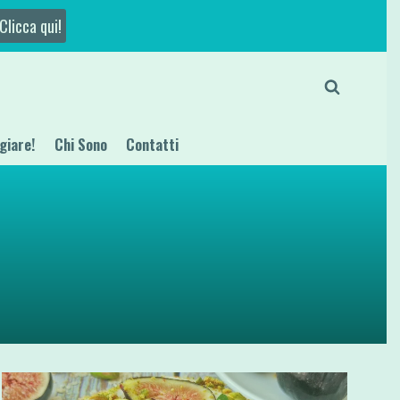
Clicca qui!
giare!
Chi Sono
Contatti