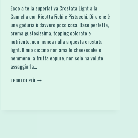
Ecco a te la superlativa Crostata Light alla
Cannella con Ricotta Fichi e Pistacchi. Dire che è
una goduria è davvero poco cosa. Base perfetta,
crema gustosissima, topping colorato e
nutriente, non manca nulla a questa crostata
light. Il mio ciccino non ama le cheesecake e
nemmeno la frutta eppure, non solo ha voluto
assaggiarla…
CROSTATA
LEGGI DI PIÙ
LIGHT
ALLA
CANNELLA
CON
RICOTTA
FICHI
E
PISTACCHI