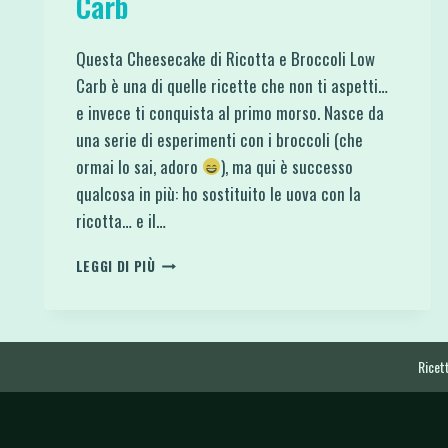
Carb
Questa Cheesecake di Ricotta e Broccoli Low
Carb è una di quelle ricette che non ti aspetti…
e invece ti conquista al primo morso. Nasce da
una serie di esperimenti con i broccoli (che
ormai lo sai, adoro
), ma qui è successo
qualcosa in più: ho sostituito le uova con la
ricotta… e il…
CHEESECAKE
LEGGI DI PIÙ
DI
RICOTTA
E
BROCCOLI
PROTEICA
Ricett
E
LOW
CARB