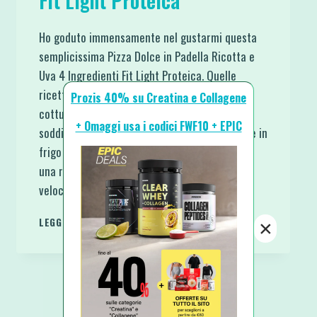
Fit Light Proteica
Ho goduto immensamente nel gustarmi questa
semplicissima Pizza Dolce in Padella Ricotta e
Uva 4 Ingredienti Fit Light Proteica. Quelle
ricette che nascono sul momento e di cui a
Prozis 40% su Creatina e Collagene
cottura ultimata ti senti incredibilmente
+ Omaggi usa i codici FWF10 + EPIC
soddisfatta. Avevo appena comprato dell’uva e in
frigo c’era della ricotta da consumare. Volevo
una ricetta semplice, con pochi ingredienti,
veloce…
PIZZA
LEGGI DI PIÙ
×
DOLCE
IN
PADELLA
RICOTTA
E
UVA