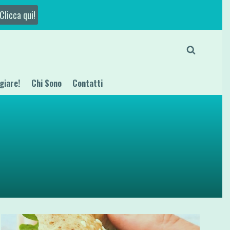
Clicca qui!
giare!
Chi Sono
Contatti