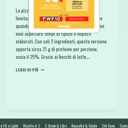
La pizza proteica con fiocchi di latte senza
lievitazione è una soluzione semplice e veloce
quando hai voglia di pizza fatta in casa ma non
vuoi aspettare tempi di riposo o impasti
elaborati. Con soli 2 ingredienti, questa versione
apporta circa 21 g di proteine per porzione,
ossia il 25%. Grazie ai fiocchi di latte,…
PIZZA
LEGGI DI PIÙ
PROTEICA
CON
FIOCCHI
DI
LATTE
SENZA
LIEVITAZIONE
e Fit e Light
Ricette A-Z
E-Book & Libri
Raccolte & Guide
Chi Sono
Conta