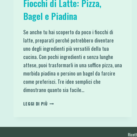
Fiocchi di Latte: Pizza,
Bagel e Piadina
Se anche tu hai scoperto da poco i fiocchi di
latte, preparati perché potrebbero diventare
uno degli ingredienti più versatili della tua
cucina. Con pochi ingredienti e senza lunghe
attese, puoi trasformarli in una soffice pizza, una
morbida piadina o persino un bagel da farcire
come preferisci. Tre idee semplici che
dimostrano quanto sia facile…
3
LEGGI DI PIÙ
RICETTE
PROTEICHE
CON
FIOCCHI
DI
Ricett