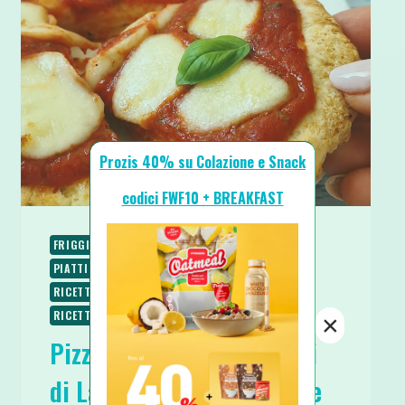
Prozis 40% su Colazione e Snack
codici FWF10 + BREAKFAST
FRIGGITRICE AD ARIA
PIATTI UNICI
PIATTI VELOCI
RICETTE
RICETTE BASE
RICETTE PROTEICHE
RICETTE SALATE
RICETTE SENZA BURRO
RICETTE SENZA UOVA
×
Pizza Proteica con Fiocchi
di Latte Senza Lievitazione