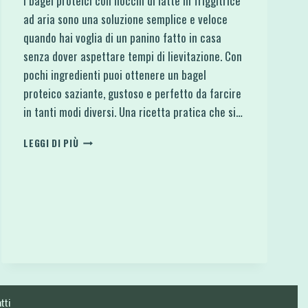
I bagel proteici con fiocchi di latte in friggitrice
ad aria sono una soluzione semplice e veloce
quando hai voglia di un panino fatto in casa
senza dover aspettare tempi di lievitazione. Con
pochi ingredienti puoi ottenere un bagel
proteico saziante, gustoso e perfetto da farcire
in tanti modi diversi. Una ricetta pratica che si…
BAGEL
LEGGI DI PIÙ
PROTEICO
CON
FIOCCHI
DI
LATTE
IN
FRIGGITRICE
AD
ARIA
tti