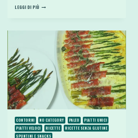
GOOD
LEGGI DI PIÙ
MORNING
DOLCE
CREMOSO
ALLE
FRAGOLE
E
YOGURT
CONTORNI
NO CATEGORY
PALEO
PIATTI UNICI
PIATTI VELOCI
RICETTE
RICETTE SENZA GLUTINE
SPUNTINI E SNACKS