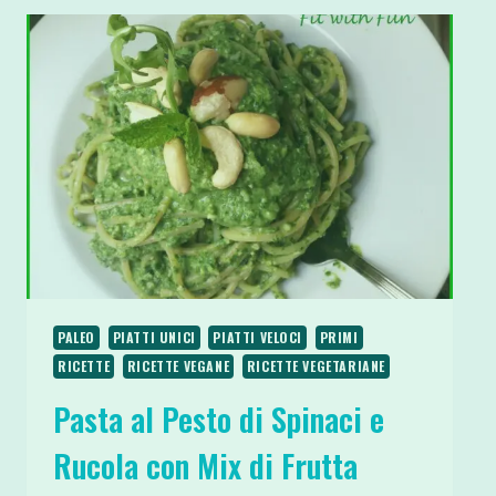
CON
E
SENZA
CREMA
DI
UOVA
PALEO
PIATTI UNICI
PIATTI VELOCI
PRIMI
RICETTE
RICETTE VEGANE
RICETTE VEGETARIANE
Pasta al Pesto di Spinaci e
Rucola con Mix di Frutta