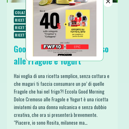
×
COLAZIONE
PIATTI FREDDI
RICETTE
RICETTE DOLCI
RICETTE SENZA COTTURA
RICETTE SENZA GLUTINE
RICETTE VEGANE
RICETTE VEGETARIANE
SPUNTINI E SNACKS
Good Morning Dolce Cremoso
alle Fragole e Yogurt
Hai voglia di una ricetta semplice, senza cottura e
che magari ti faccia consumare un po’ di quelle
Fragole che hai nel frigo?! Eccola Good Morning
Dolce Cremoso alle Fragole e Yogurt è una ricetta
inviatemi da una donna vulcanica e senza dubbio
creativa, che ora si presenterà brevemente.
“Piacere, io sono Rosita, milanese ma…