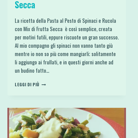
Secca
La ricetta della Pasta al Pesto di Spinaci e Rucola
con Mix di Frutta Secca è così semplice, creata
per motivi futili, eppure riscuote un gran successo.
Al mio compagno gli spinaci non vanno tanto giù
mentre io non so più come mangiarli; solitamente
li aggiungo ai frullati, e in questi giorni anche ad
un budino fatto…
PASTA
LEGGI DI PIÙ
AL
PESTO
DI
SPINACI
E
RUCOLA
CON
MIX