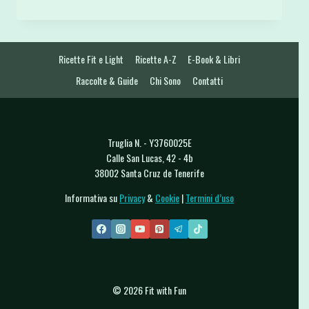
INTEGRALI
CON
MENTA
E
Ricette Fit e Light
Ricette A-Z
E-Book & Libri
SALSA
TZATZIKI
Raccolte & Guide
Chi Sono
Contatti
Truglia N. - Y3760025E
Calle San Lucas, 42 - 4b
38002 Santa Cruz de Tenerife
Informativa su
Privacy
&
Cookie
|
Termini d’uso
© 2026 Fit with Fun