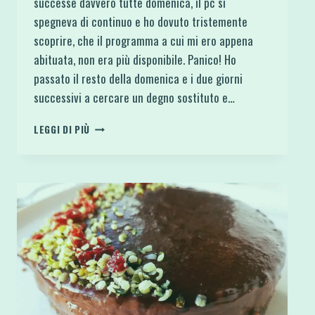
successe davvero tutte domenica, il pc si
spegneva di continuo e ho dovuto tristemente
scoprire, che il programma a cui mi ero appena
abituata, non era più disponibile. Panico! Ho
passato il resto della domenica e i due giorni
successivi a cercare un degno sostituto e…
CHEESECAKE
LEGGI DI PIÙ
VANIGLIA
E
FRUTTI
DI
BOSCO
SCIROPPATI
CON
VIDEO
RICETTA