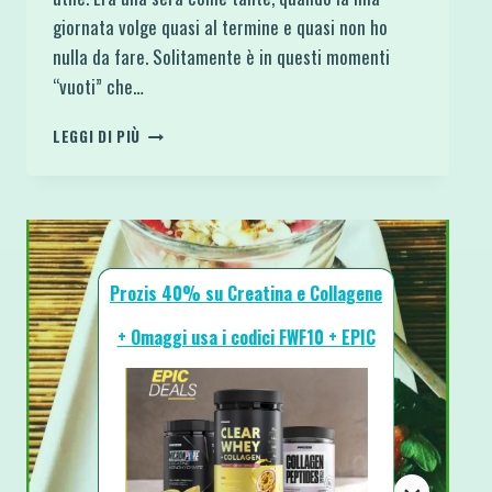
giornata volge quasi al termine e quasi non ho
nulla da fare. Solitamente è in questi momenti
“vuoti” che…
CHEESECAKE
LEGGI DI PIÙ
SEMPLICE
AL
DOPPIO
CIOCCOLATO
SENZA
COTTURA
Prozis 40% su Creatina e Collagene
NÉ
GELATINA
+ Omaggi usa i codici FWF10 + EPIC