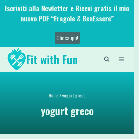
Salta
Iscriviti alla Newletter e Ricevi gratis il mio
al
nuovo PDF “Fragole & BenEssere”
contenuto
Clicca qui!
Fit with Fun
Home
/
yogurt greco
yogurt greco