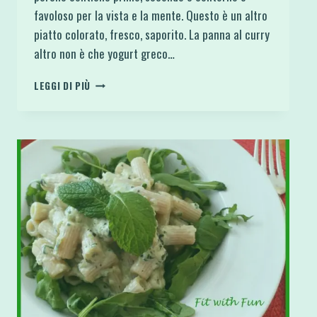
favoloso per la vista e la mente. Questo è un altro
piatto colorato, fresco, saporito. La panna al curry
altro non è che yogurt greco…
FUSILLI
LEGGI DI PIÙ
SALMONE
E
ASPARAGI
CON
PANNA
AL
CURRY
LIGHT