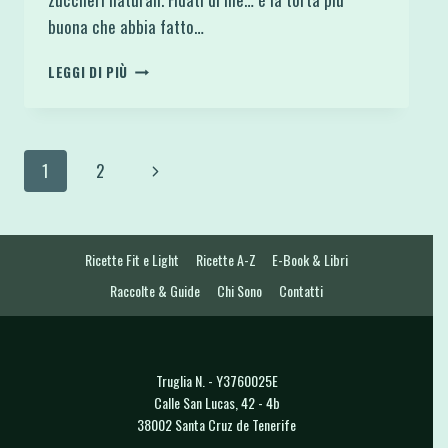
buona che abbia fatto…
TORTA
LEGGI DI PIÙ
BROWNIE
FIT
PERE
E
Navigazione
Pagina
1
2
CIOCCOLATO
ANCHE
pagina
successiva
CON
VERSIONE
GLUTEN
Ricette Fit e Light
Ricette A-Z
E-Book & Libri
FREE
Raccolte & Guide
Chi Sono
Contatti
Truglia N. - Y3760025E
Calle San Lucas, 42 - 4b
38002 Santa Cruz de Tenerife