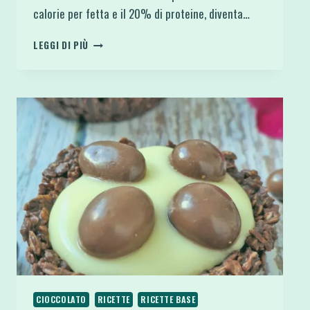
calorie per fetta e il 20% di proteine, diventa…
TORTA
LEGGI DI PIÙ
CAROTE
E
CIOCCOLATO
SENZA
COTTURA
PROTEICA
E
VEGANA
CIOCCOLATO
RICETTE
RICETTE BASE