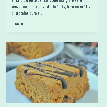
alleato perfetto per chi vuole mangiare sano
senza rinunciare al gusto. In 100 g trovi circa 11 g
di proteine pure e…
10
LEGGI DI PIÙ
RICETTE
SALATE
CON
SOLO
ALBUMI
FACILI
E
PROTEICHE