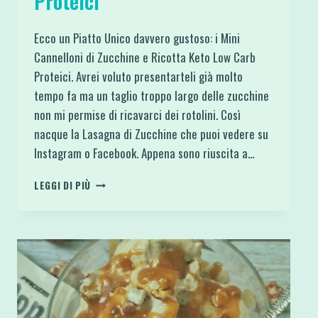
Proteici
Ecco un Piatto Unico davvero gustoso: i Mini
Cannelloni di Zucchine e Ricotta Keto Low Carb
Proteici. Avrei voluto presentarteli già molto
tempo fa ma un taglio troppo largo delle zucchine
non mi permise di ricavarci dei rotolini. Così
nacque la Lasagna di Zucchine che puoi vedere su
Instagram o Facebook. Appena sono riuscita a…
MINI
LEGGI DI PIÙ
CANNELLONI
DI
ZUCCHINE
E
RICOTTA
KETO
LOW
CARB
PROTEICI