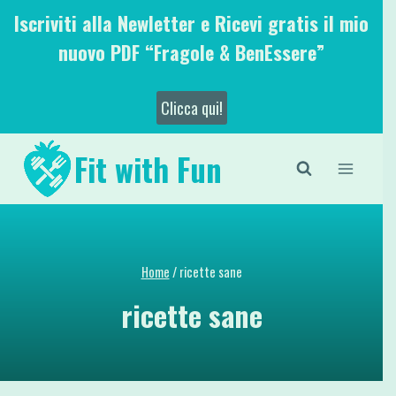
Salta
Iscriviti alla Newletter e Ricevi gratis il mio
al
nuovo PDF “Fragole & BenEssere”
contenuto
Clicca qui!
Fit with Fun
Home
/
ricette sane
ricette sane