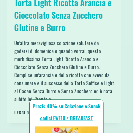
Torta Light Ricotta Arancia e
Cioccolato Senza Zucchero
Glutine e Burro
Un’altra meravigliosa colazione salutare da
godersi di domenica o quando vorrai, questa
morbidissima Torta Light Ricotta Arancia e
Cioccolato Senza Zucchero Glutine e Burro.
Complice un’arancia e della ricotta che avevo da
consumare e il successo della Torta Soffice e Light
al Cacao Senza Burro e Senza Zucchero ed è nata
subito lei. Pronta a…
Prozis 40% su Colazione e Snack
TORTA
LEGGI DI PIÙ
LIGHT
codici FWF10 + BREAKFAST
RICOTTA
ARANCIA