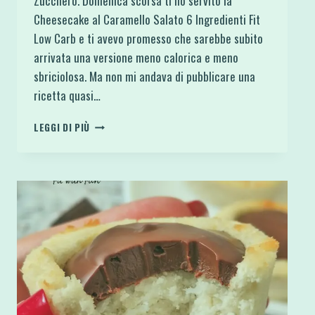
Zucchero. Domenica scorsa ti ho servito la
Cheesecake al Caramello Salato 6 Ingredienti Fit
Low Carb e ti avevo promesso che sarebbe subito
arrivata una versione meno calorica e meno
sbriciolosa. Ma non mi andava di pubblicare una
ricetta quasi…
BOUNTY
LEGGI DI PIÙ
CHEESECAKE
COCCO
E
CIOCCOLATO
FIT
LIGHT
E
SENZA
ZUCCHERO