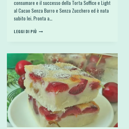
consumare e il successo della Torta Soffice e Light
al Cacao Senza Burro e Senza Zucchero ed è nata
subito lei. Pronta a…
TORTA
LEGGI DI PIÙ
LIGHT
RICOTTA
ARANCIA
E
CIOCCOLATO
SENZA
ZUCCHERO
GLUTINE
E
BURRO