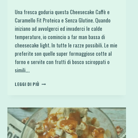
Una fresca goduria questa Cheesecake Caffè e
Caramello Fit Proteica e Senza Glutine. Quando
iniziano ad avvolgerci ed invaderci le calde
temperature, io comincio a far man bassa di
cheesecake light. In tutte le razze possibili. Le mie
preferite son quelle super formaggiose cotte al
forno e servite con frutti di bosco sciroppati o
simili….
CHEESECAKE
LEGGI DI PIÙ
CAFFÈ
E
CARAMELLO
FIT
PROTEICA
E
SENZA
GLUTINE