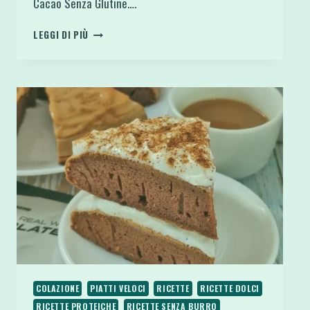
Cacao Senza Glutine….
CLAFOUTIS
LEGGI DI PIÙ
FIT
E
LIGHT
ALLE
CILIEGIE
PROTEICO
E
SENZA
GLUTINE
COLAZIONE
PIATTI VELOCI
RICETTE
RICETTE DOLCI
RICETTE PROTEICHE
RICETTE SENZA BURRO