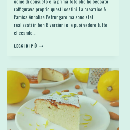
come di consueto e la prima foto che ho beccato
raffigurava proprio questi cestini. La creatrice è
l’amica Annalisa Petrungaro ma sono stati
realizzati in ben 8 versioni e le puoi vedere tutte
cliccando…
CESTINI
LEGGI DI PIÙ
COCCO
E
CIOCCOLATO
SENZA
GLUTINE
KETO
LOW
CARB