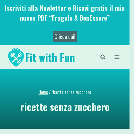
Salta
Iscriviti alla Newletter e Ricevi gratis il mio
al
nuovo PDF “Fragole & BenEssere”
contenuto
Clicca qui!
Fit with Fun
Home
/
ricette senza zucchero
ricette senza zucchero