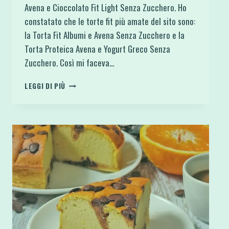
Avena e Cioccolato Fit Light Senza Zucchero. Ho
constatato che le torte fit più amate del sito sono:
la Torta Fit Albumi e Avena Senza Zucchero e la
Torta Proteica Avena e Yogurt Greco Senza
Zucchero. Così mi faceva…
TORTA
LEGGI DI PIÙ
IN
PADELLA
ALBUMI
AVENA
E
CIOCCOLATO
FIT
LIGHT
SENZA
ZUCCHERO