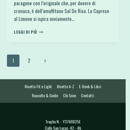
paragone con l’originale che, per dovere di
cronaca, è dell’amalfitano Sal De Riso. La Caprese
al Limone si ispira ovviamente…
CAPRESE
LEGGI DI PIÙ
AL
LIMONE
SENZA
ZUCCHERO
Navigazione
Pagina
1
2
E
SENZA
pagina
successiva
GLUTINE
Ricette Fit e Light
Ricette A-Z
E-Book & Libri
Raccolte & Guide
Chi Sono
Contatti
Truglia N. - Y3760025E
Calle San Lucas, 42 - 4b