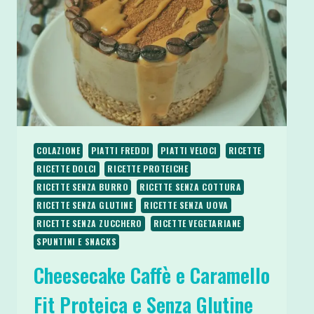
CARB
COLAZIONE
PIATTI FREDDI
PIATTI VELOCI
RICETTE
RICETTE DOLCI
RICETTE PROTEICHE
RICETTE SENZA BURRO
RICETTE SENZA COTTURA
RICETTE SENZA GLUTINE
RICETTE SENZA UOVA
RICETTE SENZA ZUCCHERO
RICETTE VEGETARIANE
SPUNTINI E SNACKS
Cheesecake Caffè e Caramello
Fit Proteica e Senza Glutine