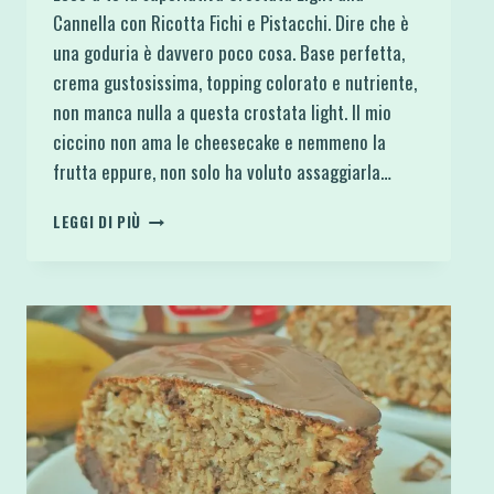
Cannella con Ricotta Fichi e Pistacchi. Dire che è
una goduria è davvero poco cosa. Base perfetta,
crema gustosissima, topping colorato e nutriente,
non manca nulla a questa crostata light. Il mio
ciccino non ama le cheesecake e nemmeno la
frutta eppure, non solo ha voluto assaggiarla…
CROSTATA
LEGGI DI PIÙ
LIGHT
ALLA
CANNELLA
CON
RICOTTA
FICHI
E
PISTACCHI